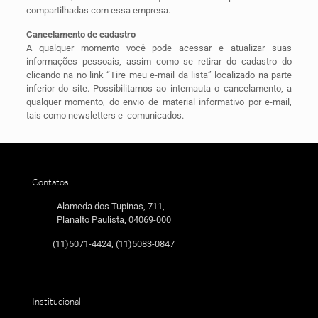
compartilhadas com essa empresa.
Cancelamento de cadastro
A qualquer momento você pode acessar e atualizar suas
informações pessoais, assim como se retirar do cadastro do
clicando na no link “Tire meu e-mail da lista” localizado na parte
inferior do site. Possibilitamos ao internauta o cancelamento, a
qualquer momento, do envio de material informativo por e-mail,
tais como newsletters e comunicados.
Contatos
Alameda dos Tupinas, 711,
Planalto Paulista, 04069-000
(11)5071-4424, (11)5083-0847
Institucional