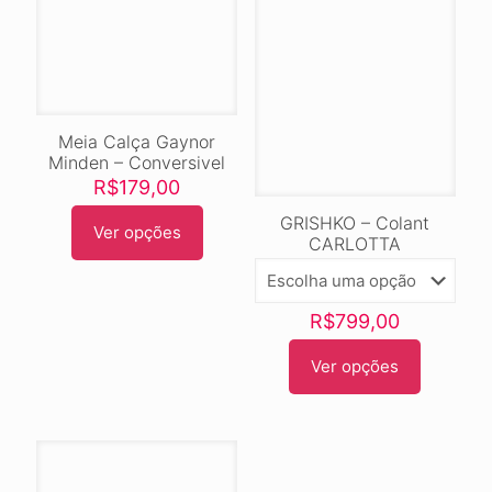
Meia Calça Gaynor
Minden – Conversivel
R$
179,00
GRISHKO – Colant
Ver opções
Este
CARLOTTA
produto
tem
várias
R$
799,00
variantes.
As
Ver opções
opções
Este
podem
produto
ser
tem
escolhidas
várias
na
variantes.
página
As
do