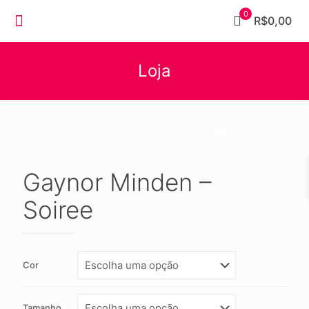
0
R$0,00
Loja
Gaynor Minden –
Soiree
Cor
Tamanho