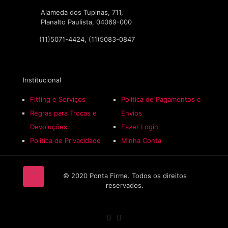
podem
Alameda dos Tupinas, 711,
ser
Planalto Paulista, 04069-000
escolhidas
na
(11)5071-4424, (11)5083-0847
página
do
produto
Institucional
Fitting e Serviços
Politica de Pagamentos e
Regras para Trocas e
Envios
Devoluções
Fazer Login
Politica de Privacidade
Minha Conta
© 2020 Ponta Firme. Todos os direitos
reservados.