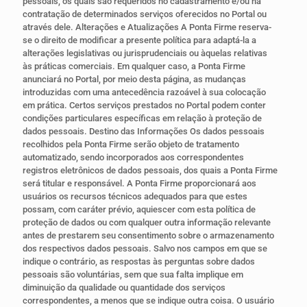
pessoais, os quais são requeridos no cadastramento e/ou na
contratação de determinados serviços oferecidos no Portal ou
através dele. Alterações e Atualizações A Ponta Firme reserva-
se o direito de modificar a presente política para adaptá-la a
alterações legislativas ou jurisprudenciais ou àquelas relativas
às práticas comerciais. Em qualquer caso, a Ponta Firme
anunciará no Portal, por meio desta página, as mudanças
introduzidas com uma antecedência razoável à sua colocação
em prática. Certos serviços prestados no Portal podem conter
condições particulares específicas em relação à proteção de
dados pessoais. Destino das Informações Os dados pessoais
recolhidos pela Ponta Firme serão objeto de tratamento
automatizado, sendo incorporados aos correspondentes
registros eletrônicos de dados pessoais, dos quais a Ponta Firme
será titular e responsável. A Ponta Firme proporcionará aos
usuários os recursos técnicos adequados para que estes
possam, com caráter prévio, aquiescer com esta política de
proteção de dados ou com qualquer outra informação relevante
antes de prestarem seu consentimento sobre o armazenamento
dos respectivos dados pessoais. Salvo nos campos em que se
indique o contrário, as respostas às perguntas sobre dados
pessoais são voluntárias, sem que sua falta implique em
diminuição da qualidade ou quantidade dos serviços
correspondentes, a menos que se indique outra coisa. O usuário