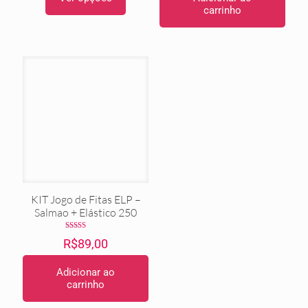
Este
carrinho
produto
tem
várias
variantes.
As
opções
podem
ser
escolhidas
na
página
do
produto
KIT Jogo de Fitas ELP –
Salmao + Elástico 250
Avaliação
R$
89,00
5.00
de 5
Adicionar ao
carrinho