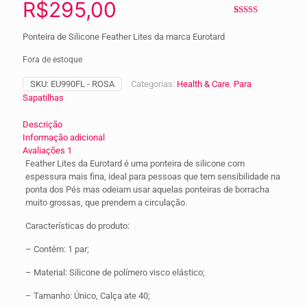
R$
295,00
Avaliado
1
como
5.00
Ponteira de Silicone Feather Lites da marca Eurotard
de 5, com
baseado em
avaliação de
Fora de estoque
cliente
SKU:
EU990FL - ROSA
Categorias:
Health & Care
,
Para
Sapatilhas
Descrição
Informação adicional
Avaliações
1
Feather Lites da Eurotard é uma ponteira de silicone com
espessura mais fina, ideal para pessoas que tem sensibilidade na
ponta dos Pés mas odeiam usar aquelas ponteiras de borracha
muito grossas, que prendem a circulação.
Características do produto:
– Contém: 1 par;
– Material: Silicone de polímero visco elástico;
– Tamanho: Único, Calça ate 40;