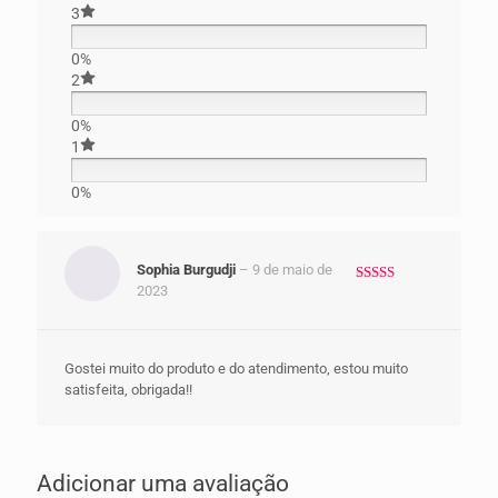
3
0%
2
0%
1
0%
Sophia Burgudji
–
9 de maio de
2023
Avaliação
5
de 5
Gostei muito do produto e do atendimento, estou muito
satisfeita, obrigada!!
Adicionar uma avaliação