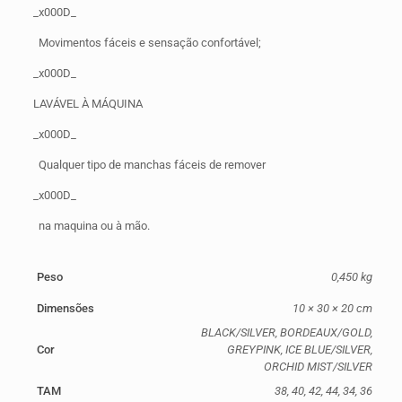
_x000D_
Movimentos fáceis e sensação confortável;
_x000D_
LAVÁVEL À MÁQUINA
_x000D_
Qualquer tipo de manchas fáceis de remover
_x000D_
na maquina ou à mão.
Peso
0,450 kg
Dimensões
10 × 30 × 20 cm
BLACK/SILVER, BORDEAUX/GOLD,
Cor
GREYPINK, ICE BLUE/SILVER,
ORCHID MIST/SILVER
TAM
38, 40, 42, 44, 34, 36