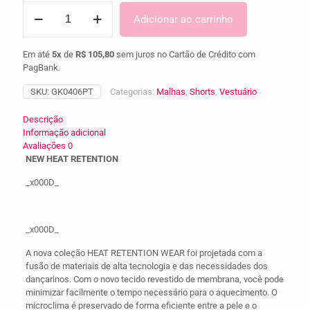
GRISHKO
Adicionar ao carrinho
-
BERMUDA
DE
Em até
5x
de
R$ 105,80
sem juros no Cartão de Crédito com
AQUECIMENTO
PagBank.
BLOSSOM
0406PT
SKU:
GK0406PT
Categorias:
Malhas
,
Shorts
,
Vestuário
quantidade
Descrição
Informação adicional
Avaliações
0
NEW HEAT RETENTION
_x000D_
_x000D_
A nova coleção HEAT RETENTION WEAR foi projetada com a
fusão de materiais de alta tecnologia e das necessidades dos
dançarinos. Com o novo tecido revestido de membrana, você pode
minimizar facilmente o tempo necessário para o aquecimento. O
microclima é preservado de forma eficiente entre a pele e o