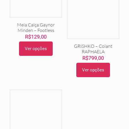
Meia Calça Gaynor
Minden – Footless
R$
129,00
GRISHKO – Colant
Ver opções
RAPHAELA
Este
produto
R$
799,00
tem
várias
Ver opções
Este
variantes.
produto
As
tem
opções
várias
podem
variantes.
ser
As
escolhidas
opções
na
podem
página
ser
do
escolhidas
produto
na