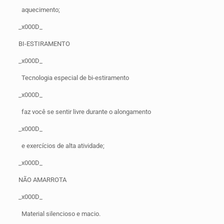
aquecimento;
_x000D_
BI-ESTIRAMENTO
_x000D_
Tecnologia especial de bi-estiramento
_x000D_
faz você se sentir livre durante o alongamento
_x000D_
e exercícios de alta atividade;
_x000D_
NÃO AMARROTA
_x000D_
Material silencioso e macio.