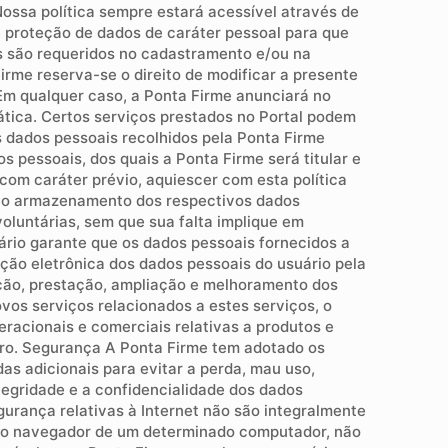
ossa política sempre estará acessível através de
de proteção de dados de caráter pessoal para que
is são requeridos no cadastramento e/ou na
irme reserva-se o direito de modificar a presente
. Em qualquer caso, a Ponta Firme anunciará no
tica. Certos serviços prestados no Portal podem
 dados pessoais recolhidos pela Ponta Firme
 pessoais, dos quais a Ponta Firme será titular e
om caráter prévio, aquiescer com esta política
e o armazenamento dos respectivos dados
oluntárias, sem que sua falta implique em
ário garante que os dados pessoais fornecidos a
ção eletrônica dos dados pessoais do usuário pela
ração, prestação, ampliação e melhoramento dos
ovos serviços relacionados a estes serviços, o
eracionais e comerciais relativas a produtos e
turo. Segurança A Ponta Firme tem adotado os
as adicionais para evitar a perda, mau uso,
tegridade e a confidencialidade dos dados
urança relativas à Internet não são integralmente
om o navegador de um determinado computador, não