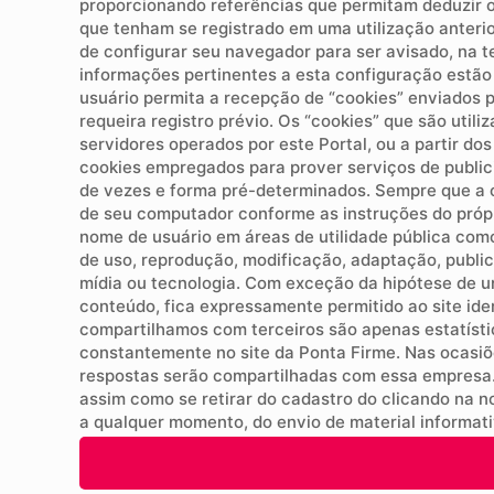
proporcionando referências que permitam deduzir o
que tenham se registrado em uma utilização anterio
de configurar seu navegador para ser avisado, na te
informações pertinentes a esta configuração estão 
usuário permita a recepção de “cookies” enviados p
requeira registro prévio. Os “cookies” que são util
servidores operados por este Portal, ou a partir do
cookies empregados para prover serviços de public
de vezes e forma pré-determinados. Sempre que a op
de seu computador conforme as instruções do própri
nome de usuário em áreas de utilidade pública como
de uso, reprodução, modificação, adaptação, publica
mídia ou tecnologia. Com exceção da hipótese de um
conteúdo, fica expressamente permitido ao site ide
compartilhamos com terceiros são apenas estatístic
constantemente no site da Ponta Firme. Nas ocasi
respostas serão compartilhadas com essa empresa.
assim como se retirar do cadastro do clicando na no 
a qualquer momento, do envio de material informati