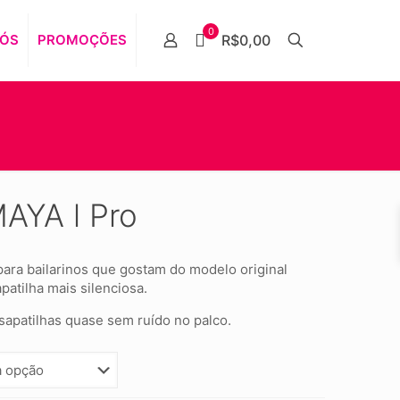
0
NÓS
PROMOÇÕES
R$0,00
AYA l Pro
ra bailarinos que gostam do modelo original
atilha mais silenciosa.
sapatilhas quase sem ruído no palco.