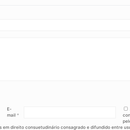
E-
mail
*
con
pel
 em direito consuetudinário consagrado e difundido entre u