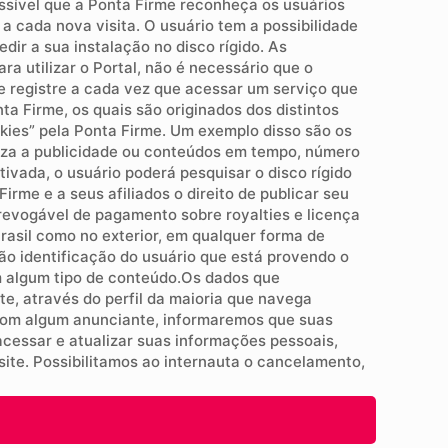
ssível que a Ponta Firme reconheça os usuários
a cada nova visita. O usuário tem a possibilidade
dir a sua instalação no disco rígido. As
a utilizar o Portal, não é necessário que o
se registre a cada vez que acessar um serviço que
ta Firme, os quais são originados dos distintos
okies” pela Ponta Firme. Um exemplo disso são os
liza a publicidade ou conteúdos em tempo, número
vada, o usuário poderá pesquisar o disco rígido
me e a seus afiliados o direito de publicar seu
rrevogável de pagamento sobre royalties e licença
Brasil como no exterior, em qualquer forma de
não identificação do usuário que está provendo o
om algum tipo de conteúdo.Os dados que
te, através do perfil da maioria que navega
com algum anunciante, informaremos que suas
essar e atualizar suas informações pessoais,
 site. Possibilitamos ao internauta o cancelamento,