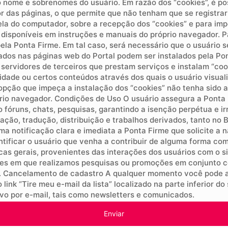
 nome e sobrenomes do usuário. Em razão dos “cookies”, é po
r das páginas, o que permite que não tenham que se registrar 
la do computador, sobre a recepção dos “cookies” e para impe
disponíveis em instruções e manuais do próprio navegador. Par
ela Ponta Firme. Em tal caso, será necessário que o usuário 
izados nas páginas web do Portal podem ser instalados pela Pon
s servidores de terceiros que prestam serviços e instalam “co
idade ou certos conteúdos através dos quais o usuário visua
ção que impeça a instalação dos “cookies” não tenha sido ati
o navegador. Condições de Uso O usuário assegura a Ponta Fir
 fóruns, chats, pesquisas, garantindo a isenção perpétua e i
ção, tradução, distribuição e trabalhos derivados, tanto no 
a notificação clara e imediata a Ponta Firme que solicite a 
ntificar o usuário que venha a contribuir de alguma forma c
as gerais, provenientes das interações dos usuários com o si
ões em que realizamos pesquisas ou promoções em conjunto 
 Cancelamento de cadastro A qualquer momento você pode ac
link “Tire meu e-mail da lista” localizado na parte inferior do
vo por e-mail, tais como newsletters e comunicados.