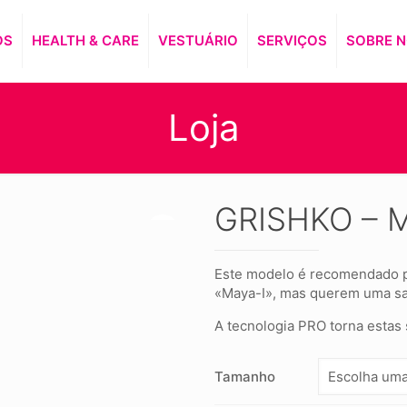
OS
HEALTH & CARE
VESTUÁRIO
SERVIÇOS
SOBRE 
Loja
GRISHKO – M
Este modelo é recomendado pa
«Maya-I», mas querem uma sap
A tecnologia PRO torna estas 
Tamanho