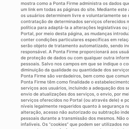
mostra como a Ponta Firme administra os dados que
um link em todas as páginas do site. Mediante este
os usuários determinem livre e voluntariamente se
contratação de determinados serviços oferecidos no
política para adaptá-la a alterações legislativas o
Portal, por meio desta página, as mudanças introd
conter condições particulares específicas em rela
serão objeto de tratamento automatizado, sendo inc
responsável. A Ponta Firme proporcionará aos usuá
de proteção de dados ou com qualquer outra infor
pessoais. Salvo nos campos em que se indique o con
diminuição da qualidade ou quantidade dos serviço
Ponta Firme são verdadeiros, bem como que comunic
Ponta Firme têm como finalidade o estabelecimento 
serviços aos usuários, incluindo a adequação dos se
envio de atualizações dos serviços, o envio, por me
serviços oferecidos no Portal (ou através dele) e 
níveis legalmente requeridos quanto à segurança na
alteração, acesso não autorizado ou subtração inde
pessoais durante a transmissão dos mesmos. Não ob
infalíveis. Os “cookies” que podem ser utilizados