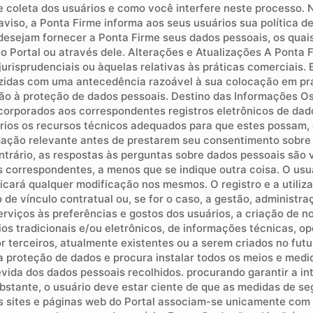
 coleta dos usuários e como você interfere neste processo. N
 aviso, a Ponta Firme informa aos seus usuários sua política 
 desejam fornecer a Ponta Firme seus dados pessoais, os qua
 Portal ou através dele. Alterações e Atualizações A Ponta F
u jurisprudenciais ou àquelas relativas às práticas comerciais
uzidas com uma antecedência razoável à sua colocação em prá
ção à proteção de dados pessoais. Destino das Informações Os
orporados aos correspondentes registros eletrônicos de dados
rios os recursos técnicos adequados para que estes possam, c
mação relevante antes de prestarem seu consentimento sobr
trário, as respostas às perguntas sobre dados pessoais são v
s correspondentes, a menos que se indique outra coisa. O usu
ará qualquer modificação nos mesmos. O registro e a utiliza
de vínculo contratual ou, se for o caso, a gestão, administ
rviços às preferências e gostos dos usuários, a criação de n
ios tradicionais e/ou eletrônicos, de informações técnicas, op
por terceiros, atualmente existentes ou a serem criados no fu
 proteção de dados e procura instalar todos os meios e medid
vida dos dados pessoais recolhidos. procurando garantir a in
stante, o usuário deve estar ciente de que as medidas de seg
 nos sites e páginas web do Portal associam-se unicamente c