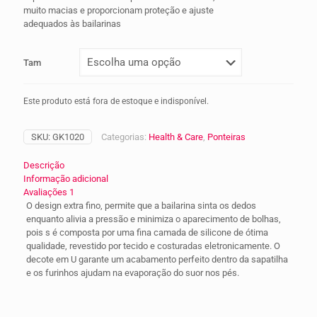
Avaliado
1
muito macias e proporcionam proteção e ajuste
como
5.00
de 5, com
adequados às bailarinas
baseado
em
avaliação
de cliente
Tam
Este produto está fora de estoque e indisponível.
SKU:
GK1020
Categorias:
Health & Care
,
Ponteiras
Descrição
Informação adicional
Avaliações
1
O design extra fino, permite que a bailarina sinta os dedos
enquanto alivia a pressão e minimiza o aparecimento de bolhas,
pois s é composta por uma fina camada de silicone de ótima
qualidade, revestido por tecido e costuradas eletronicamente. O
decote em U garante um acabamento perfeito dentro da sapatilha
e os furinhos ajudam na evaporação do suor nos pés.