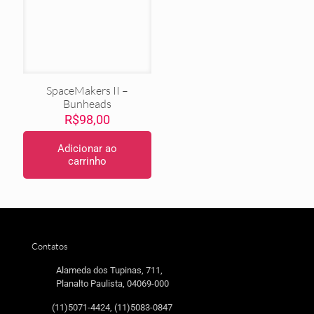
SpaceMakers II –
Bunheads
R$
98,00
Adicionar ao
carrinho
Contatos
Alameda dos Tupinas, 711,
Planalto Paulista, 04069-000
(11)5071-4424, (11)5083-0847