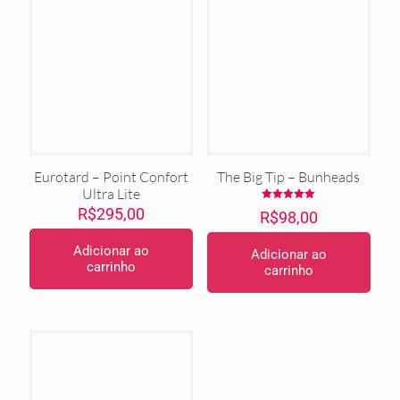
Eurotard – Point Confort
The Big Tip – Bunheads
Ultra Lite
Avaliação
R$
295,00
R$
98,00
5.00
de 5
Adicionar ao
Adicionar ao
carrinho
carrinho