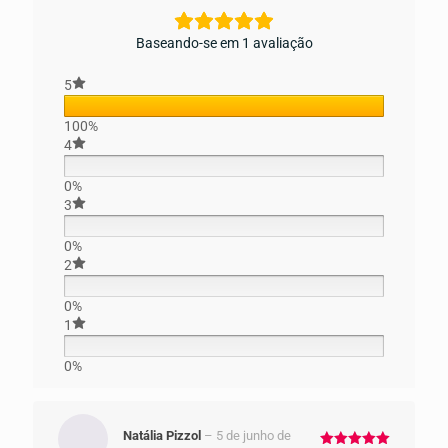
Baseando-se em 1 avaliação
5
100%
4
0%
3
0%
2
0%
1
0%
Natália Pizzol
–
5 de junho de