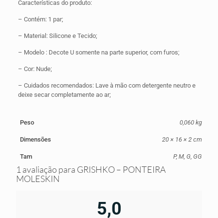
Características do produto:
– Contém: 1 par;
– Material: Silicone e Tecido;
– Modelo : Decote U somente na parte superior, com furos;
– Cor: Nude;
– Cuidados recomendados: Lave à mão com detergente neutro e
deixe secar completamente ao ar;
Peso
0,060 kg
Dimensões
20 × 16 × 2 cm
Tam
P, M, G, GG
1 avaliação para
GRISHKO – PONTEIRA
MOLESKIN
5,0