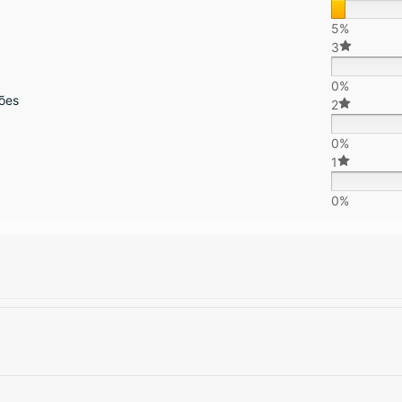
5%
3
0%
ões
2
0%
1
0%