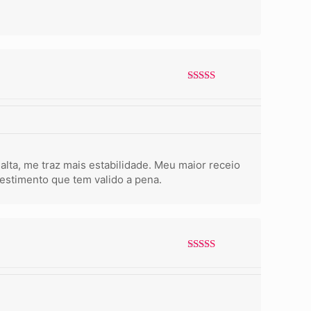
Avaliação
5
de 5
lta, me traz mais estabilidade. Meu maior receio
estimento que tem valido a pena.
Avaliação
5
de 5