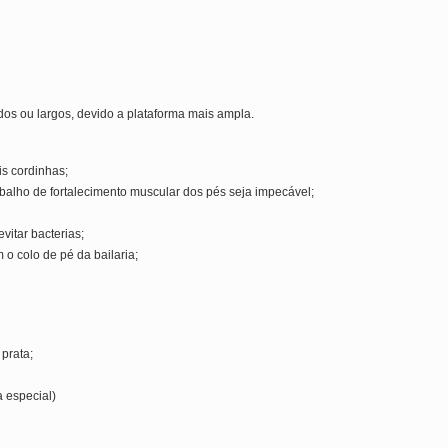
dos ou largos, devido a plataforma mais ampla.
is cordinhas;
balho de fortalecimento muscular dos pés seja impecável;
vitar bacterias;
 o colo de pé da bailaria;
prata;
 especial)