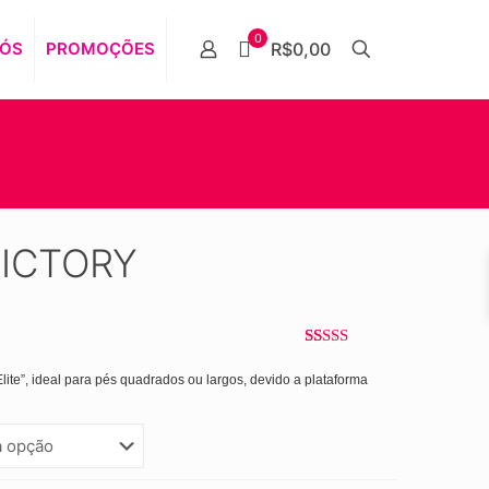
0
NÓS
PROMOÇÕES
R$0,00
VICTORY
Avaliado
18
como
4.94
ite”, ideal para pés quadrados ou largos, devido a plataforma
de 5, com
baseado em
avaliações
de clientes