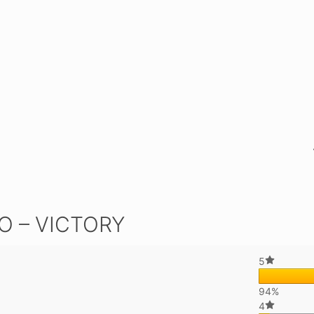
O – VICTORY
5
94%
4