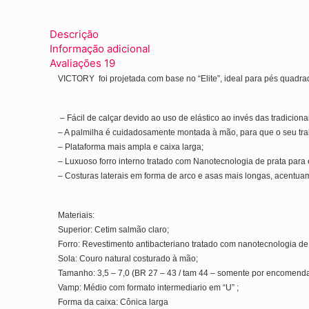
Descrição
Informação adicional
Avaliações
19
VICTORY foi projetada com base no “Elite”, ideal para pés quadra
– Fácil de calçar devido ao uso de elástico ao invés das tradiciona
– A palmilha é cuidadosamente montada à mão, para que o seu tra
– Plataforma mais ampla e caixa larga;
– Luxuoso forro interno tratado com Nanotecnologia de prata para e
– Costuras laterais em forma de arco e asas mais longas, acentuam
Materiais:
Superior: Cetim salmão claro;
Forro: Revestimento antibacteriano tratado com nanotecnologia de 
Sola: Couro natural costurado à mão;
Tamanho: 3,5 – 7,0 (BR 27 – 43 / tam 44 – somente por encomenda
Vamp: Médio com formato intermediario em “U” ;
Forma da caixa: Cônica larga