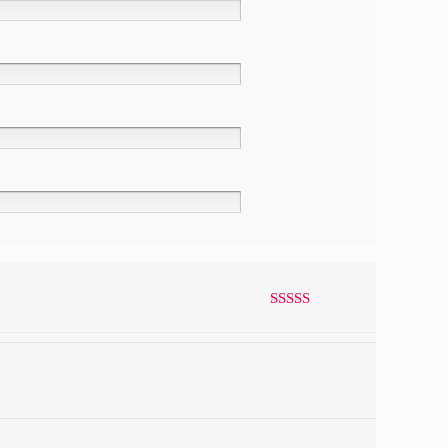
Avaliação
4
de 5