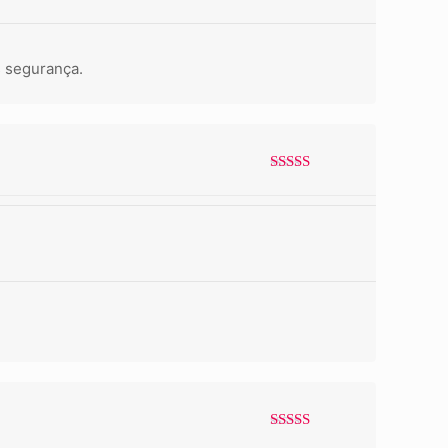
s segurança.
Avaliação
5
de 5
Avaliação
5