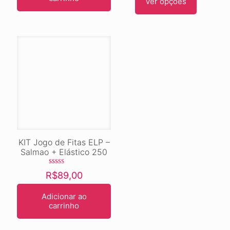
Ver opções
Este
produto
tem
várias
variantes.
As
opções
podem
ser
escolhidas
na
página
do
produto
KIT Jogo de Fitas ELP –
Salmao + Elástico 250
Avaliação
R$
89,00
5.00
de 5
Adicionar ao
carrinho