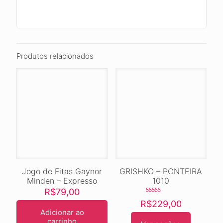
Produtos relacionados
Jogo de Fitas Gaynor
GRISHKO – PONTEIRA
Minden – Expresso
1010
R$
79,00
Avaliação
R$
229,00
5.00
de 5
Adicionar ao
carrinho