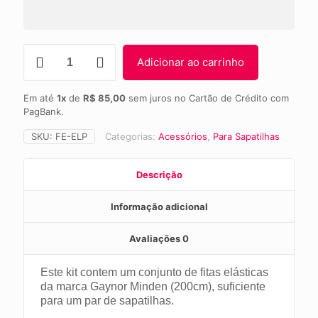
Jogo
Adicionar ao carrinho
de
Fitas
Elasticas
Em até
1x
de
R$ 85,00
sem juros no Cartão de Crédito com
Gaynor
PagBank.
Minden
quantidade
SKU:
FE-ELP
Categorias:
Acessórios
,
Para Sapatilhas
Descrição
Informação adicional
Avaliações
0
Este kit contem um conjunto de fitas elásticas
da marca Gaynor Minden (200cm), suficiente
para um par de sapatilhas.