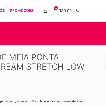
0
NÓS
PROMOÇÕES
R$0,00
DE MEIA PONTA –
DREAM STRETCH LOW
 especial com gaspea em “U” e solado separado, com amortecedor