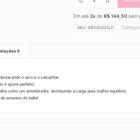
DE
MEIA
PONTA
Em até
2x
de
R$ 144,50
sem j
-
Categor
GRISHKO
SKU:
GK03020CLC
-
DREAM
STRETCH
aliações
0
LOW
CUT
quantidade
 destacando o arco e o calcanhar;
o e ajuste perfeito;
ha como um amortecedor, distribuindo a carga para malhor equilibrio;
 de amantes do ballet.