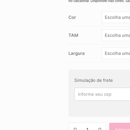
no calcanhar. Disponível nas cores: 
Cor
TAM
Largura
Simulação de frete
SAPATILHA
Adicion